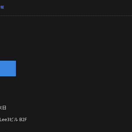
情報
末日
ee3ビル B2F