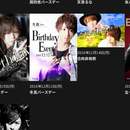
周防悠バースデー
天音るな
友
2016年11月14日(月)
合同昇格祭
月19日(月)
2016年12月12日(月)
20
スデー
冬真バースデー
五